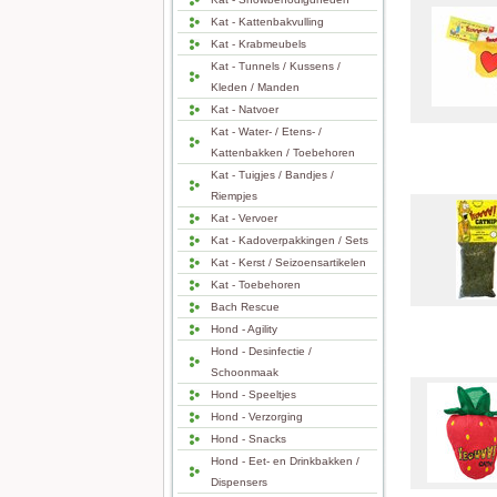
Kat - Kattenbakvulling
Kat - Krabmeubels
Kat - Tunnels / Kussens /
Kleden / Manden
Kat - Natvoer
Kat - Water- / Etens- /
Kattenbakken / Toebehoren
Kat - Tuigjes / Bandjes /
Riempjes
Kat - Vervoer
Kat - Kadoverpakkingen / Sets
Kat - Kerst / Seizoensartikelen
Kat - Toebehoren
Bach Rescue
Hond - Agility
Hond - Desinfectie /
Schoonmaak
Hond - Speeltjes
Hond - Verzorging
Hond - Snacks
Hond - Eet- en Drinkbakken /
Dispensers