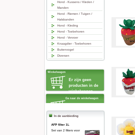
Hond - Kussens / Kleden /
Manden
Hond - Riemen / Tuigen /
Halsbanden
Hond - Kleding
Hond - Toebehoren
Hond - Vervoer
Knaagdier - Toebehoren
Buitenvogel
Diversen
Winkelwagen
Er zijn geen
producten in de
winkelwagen
Ga naar de winkelwagen
In de aanbieding
AFP filter 1L
Set van 2 filters voor