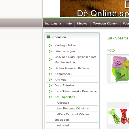
Startpagina
Info
Nieuws
Tevreden Klanten
Voo
Producten
Kat - Speeltje
Kleding - Sokken
Foto
! Aanbiedingen
Cosy and Dozy Ligplanken met
Muurbevestiging
De Revitalisor en Bio5-olie
Koopjeshoek
Anti-Mug
Deco-Artikelen
Kat - Schoonmaak / Desinfectie
Kat - Speeltjes
Coockoo
Les Pepettes Créations
4Cats Catnip of Valeriaan
speelgoed
Addicted