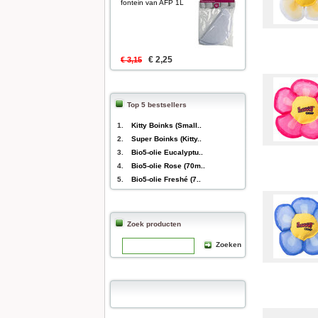
fontein van AFP 1L
€ 2,25
€ 3,15
Top 5 bestsellers
1.
Kitty Boinks (Small..
2.
Super Boinks (Kitty..
3.
Bio5-olie Eucalyptu..
4.
Bio5-olie Rose (70m..
5.
Bio5-olie Freshé (7..
Zoek producten
Zoeken