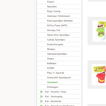
Pasen
Naturline
Rogz Catnip
Valeriaan Stinkvissen
Kittenspeeltjes Wobbler
All For Paws (AFP)
Grumpy Cat
Silver-Vine Speeltjes
Catnip Speeltjes
Kattenhengels
Muisjes
Valeriaanspeeltjes
Setjes
Balletjes
KONG
Play 'n' Squeak
Interactief Speelgoed
Yeowww!
Petstages
Kat - Snacks / Gras
Kat - Verzorging
Kat - Apotheek
Kat - Showbenodigdheden