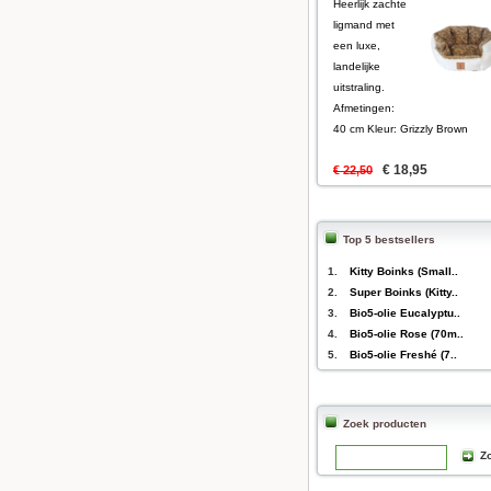
Heerlijk zachte
ligmand met
een luxe,
landelijke
uitstraling.
Afmetingen:
40 cm Kleur: Grizzly Brown
€ 18,95
€ 22,50
Top 5 bestsellers
1.
Kitty Boinks (Small..
2.
Super Boinks (Kitty..
3.
Bio5-olie Eucalyptu..
4.
Bio5-olie Rose (70m..
5.
Bio5-olie Freshé (7..
Zoek producten
Zo