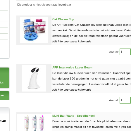
Dit product is niet uit voorraad leverbaar
Cat Chaser Toy
De AFP Modern Cat Chaser Toy wekt het natuurlijke jacht i
van uw kat. De stuiterende muis in het midden bevat Catn
(kattenkruid) en de bal die rond rolt staan garant voor uren
Klik hier voor meer informatie
Aantal:
AFP Interactive Laser Beam
De laser die uw huisdier uren kan vermaken. Door het spe
kan de laser 360 graden in het rond gaan met daarbij com
de
verschillende bewegingen. Hierdoor wordt dit al gauw het fa
Klik hier voor meer informatie
gen
Aantal:
Multi Ball Wand - Speelhengel
d 40
Door de combinatie van de 3 zachte pluisballen met daar
strips en catnip maakt dit het favoriete “catch me if you ca