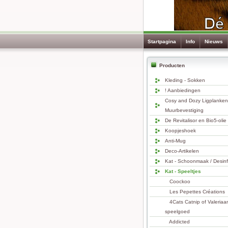
Startpagina
Info
Nieuws
Producten
Kleding - Sokken
! Aanbiedingen
Cosy and Dozy Ligplanken
Muurbevestiging
De Revitalisor en Bio5-olie
Koopjeshoek
Anti-Mug
Deco-Artikelen
Kat - Schoonmaak / Desinf
Kat - Speeltjes
Coockoo
Les Pepettes Créations
4Cats Catnip of Valeriaa
speelgoed
Addicted