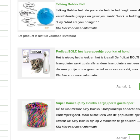
Talking Babble Ball
Talking Babble bal de pratende babble ball `zegt` meer 
verschillende grapjes en geluidjes, zoals: "Rock `n Roll Bi
"Hey, What are you doing?," "...
Klik hier voor meer informatie
Dit product is niet uit voorraad leverbaar
Frolicat BOLT, hét laserspeeltje voor kat of hond!
Het is nieuw, het is leuk en het is ideaal! De frolicat BOLT
laserpointer werkt zoals alle andere laserpointers met een 
die een puntje op de grond en/of muur veroorzaakt, maa..
Klik hier voor meer informatie
Aantal:
Super Boinks (Kitty Boinks Large) per 5 goedkoper!
Dé hit uit Amerika: Kitty Boinks! Oorspronkelijk bedacht als
kinderspeelgoed, maar al snel een van de populairste spee
katten! De Kitty Boinks zijn op 2 manieren te gebruiken: ...
Klik hier voor meer informatie
Aantal:
n