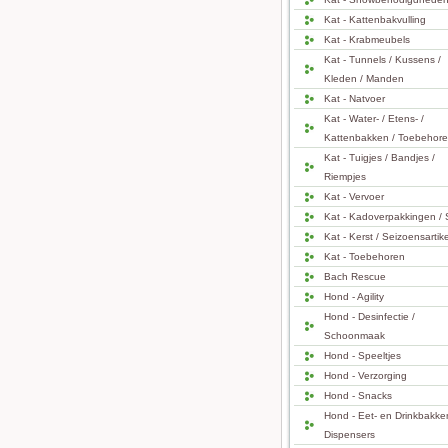
Kat - Kattenbakvulling
Kat - Krabmeubels
Kat - Tunnels / Kussens /
Kleden / Manden
Kat - Natvoer
Kat - Water- / Etens- /
Kattenbakken / Toebehor
Kat - Tuigjes / Bandjes /
Riempjes
Kat - Vervoer
Kat - Kadoverpakkingen / 
Kat - Kerst / Seizoensartik
Kat - Toebehoren
Bach Rescue
Hond - Agility
Hond - Desinfectie /
Schoonmaak
Hond - Speeltjes
Hond - Verzorging
Hond - Snacks
Hond - Eet- en Drinkbakke
Dispensers