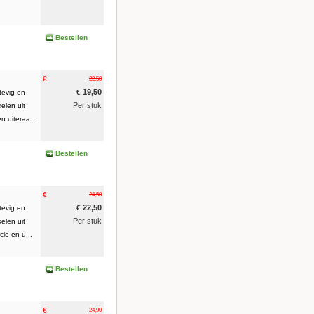
Bestellen
€
22,50
19,50
tevig en
€
Per stuk
elen uit
 uiteraa...
Bestellen
€
24,50
22,50
tevig en
€
Per stuk
elen uit
le en u...
Bestellen
€
24,90