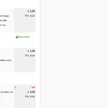
2,00
€
Per stuk
er kopje.
lt alle
n en...
Bestellen
1,00
€
Per stuk
ltjes voor
€
4,75
4,00
ie honden en
€
Per stuk
...