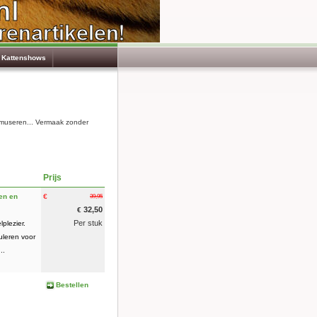
Kattenshows
amuseren... Vermaak zonder
Prijs
ren en
€
39,95
32,50
€
Per stuk
plezier.
uleren voor
..
Bestellen