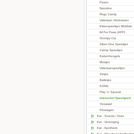
Pasen
Naturline
Rogz Catnip
Valeriaan Stinkvissen
Kittenspeeltjes Wobbler
All For Paws (AFP)
Grumpy Cat
Silver-Vine Speeltjes
Catnip Speeltjes
Kattenhengels
Muisjes
Valeriaanspeeltjes
Setjes
Balletjes
KONG
Play 'n' Squeak
Interactief Speelgoed
Yeowww!
Petstages
Kat - Snacks / Gras
Kat - Verzorging
Kat - Apotheek
Kat - Showbenodigdhede