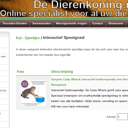
Tevreden Klanten
Voorwaarden
Meestgestelde vragen
Contact
Showroom
Interactief Speelgoed
/
Kat - Speeltjes
In deze categorie belanden electronische speeltjes waar de kat zich uren mee kan 
tussenkomst van het baasje dus eigenlijk.
 met
Foto
Omschrijving
Ourpets Catty Whack Interactief kattenspeeltje met Ve
Muisgeluid
Interactief kattenspeeltje: De Catty Whack geeft uren speel
ectie
Speciaal ontworpen om onafhankelijk speelgedrag te stim
katten van alle leeftijden. Helpt stress, verveling en spann.
Klik hier voor meer informatie
n
Aantal: