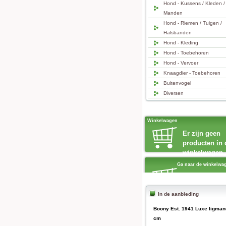
Hond - Kussens / Kleden /
Manden
Hond - Riemen / Tuigen /
Halsbanden
Hond - Kleding
Hond - Toebehoren
Hond - Vervoer
Knaagdier - Toebehoren
Buitenvogel
Diversen
Winkelwagen
Er zijn geen
producten in 
winkelwagen
Ga naar de winkelwa
In de aanbieding
Boony Est. 1941 Luxe ligman
cm