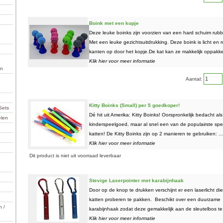
Boink met een kopje
Deze leuke boinks zijn voorzien van een hard schuim rubb
Met een leuke gezichtsuitdrukking. Deze boink is licht en ro
kanten op door het kopje.De kat kan ze makkelijk oppakke
Klik hier voor meer informatie
en
Aantal:
Kitty Boinks (Small) per 5 goedkoper!
Sets
Dé hit uit Amerika: Kitty Boinks! Oorspronkelijk bedacht als
elen
kinderspeelgoed, maar al snel een van de populairste spee
katten! De Kitty Boinks zijn op 2 manieren te gebruiken: ...
Klik hier voor meer informatie
Dit product is niet uit voorraad leverbaar
Stevige Laserpointer met karabijnhaak
Door op de knop te drukken verschijnt er een laserlicht d
katten proberen te pakken. Beschikt over een duurzame
n /
karabijnhaak zodat deze gemakkelijk aan de sleutelbos te 
Klik hier voor meer informatie