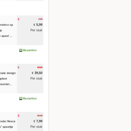
€
7,90
5,99
nstinct op
€
Per stuk
ip
 speel ...
Bestellen
€
49,50
39,50
ciale design
€
Per stuk
pleet
voriet...
Bestellen
€
10,15
7,99
onder fleece
€
Per stuk
n” speeltje