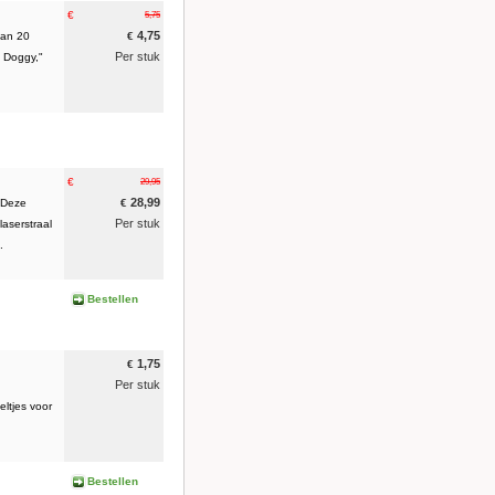
€
5,75
4,75
dan 20
€
Per stuk
g Doggy,"
€
29,95
28,99
! Deze
€
Per stuk
laserstraal
.
Bestellen
1,75
€
Per stuk
ltjes voor
Bestellen