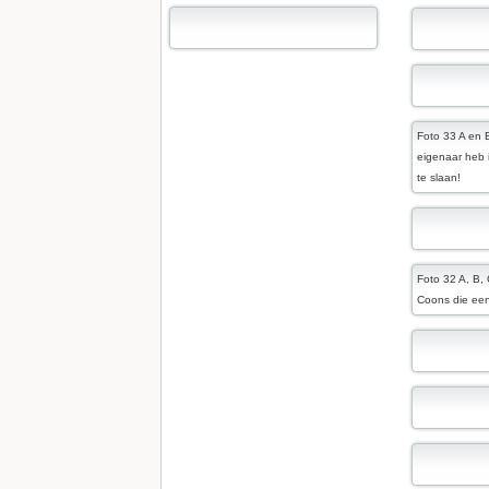
Foto 33 A en 
eigenaar heb i
te slaan!
Foto 32 A, B,
Coons die ee