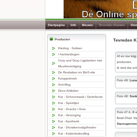
Startpagina
Info
Nieuws
Tevreden Klanten
Voo
Producten
Tevreden K
Kleding - Sokken
! Aanbiedingen
Af en toe krij
Cosy and Dozy Ligplanken met
producten.
Muurbevestiging
Ik vind dat sc
De Revitalisor en Bio5-olie
Koopjeshoek
Foto 49:
Luna
Anti-Mug
Deco-Artikelen
Foto 48:
Sook
Kat - Schoonmaak / Desinfectie
Kat - Speeltjes
Kat - Snacks / Gras
Foto 47 A, B 
Kat - Verzorging
Bowl Chair. V
Kat - Apotheek
Starsupernov
Kat - Showbenodigdheden
Kat - Kattenbakvulling