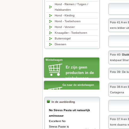
Hond - Riemen / Tuigen /
Halsbanden
Hond - Kleding
Hond - Toebehoren
Foto 41 A en 
Hond - Vervoer
eens lekker ui
Knaagdier - Toebehoren
Buitenvogel
Diversen
Foto 40:
Diab
Winkelwagen
krabpaal Shan
Er zijn geen
Foto 39: De ka
producten in de
winkelwagen
Ga naar de winkelwagen
Foto 38 A en 
Cartagena
In de aanbieding
No Stress Pasta uit natuurlijk
aminozuur
Foto 37 A en 
Excellent No
komt daarna w
Stress Paste is