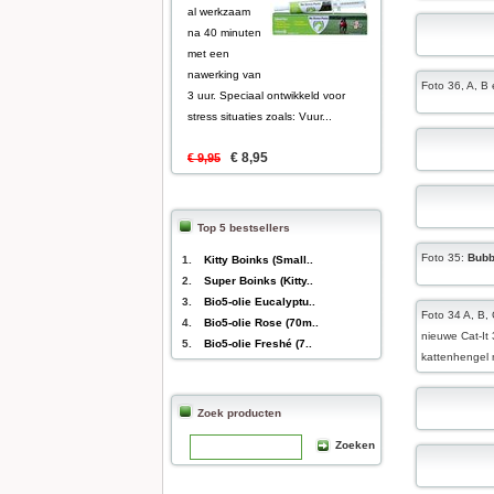
al werkzaam
na 40 minuten
met een
nawerking van
Foto 36, A, B
3 uur. Speciaal ontwikkeld voor
stress situaties zoals: Vuur...
€ 8,95
€ 9,95
Top 5 bestsellers
Foto 35:
Bubb
1.
Kitty Boinks (Small..
2.
Super Boinks (Kitty..
3.
Bio5-olie Eucalyptu..
Foto 34 A, B,
4.
Bio5-olie Rose (70m..
nieuwe Cat-It
5.
Bio5-olie Freshé (7..
kattenhengel 
Zoek producten
Zoeken