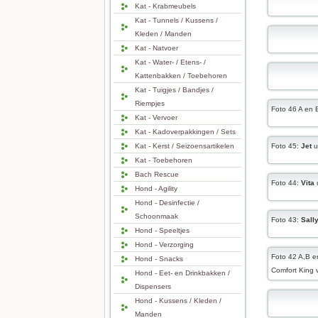
Kat - Krabmeubels
Kat - Tunnels / Kussens /
Kleden / Manden
Kat - Natvoer
Kat - Water- / Etens- /
Kattenbakken / Toebehoren
Kat - Tuigjes / Bandjes /
Riempjes
Foto 46 A en 
Kat - Vervoer
Kat - Kadoverpakkingen / Sets
Kat - Kerst / Seizoensartikelen
Foto 45:
Jet
u
Kat - Toebehoren
Bach Rescue
Foto 44:
Vita
Hond - Agility
Hond - Desinfectie /
Schoonmaak
Foto 43:
Sall
Hond - Speeltjes
Hond - Verzorging
Foto 42 A,B 
Hond - Snacks
Comfort King 
Hond - Eet- en Drinkbakken /
Dispensers
Hond - Kussens / Kleden /
Manden